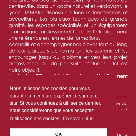
centre-ville, dans un cadre naturel et verdoyant, le
lycée JAMAIN dispose de locaux fonctionnels et
accueillants. Les plateaux techniques de grande
qualité, les espaces spécialisés et un équipement
informatique professionnel font de l’établissement
une référence en termes de formations.
Accueillir et accompagner nos élèves tout au long
de leur parcours de formation, les soutenir et les
encourager jusqu’au diplôme et vers leur projet
professionnel ou de poursuite d’études : tel est
notre objectif.
Le lycée Gilles JAMAIN est un établissement
tremplin vers la réussite.
Nous utilisons des cookies pour vous
NAVIGATION :
garantir la meilleure expérience sur notre
Accueil
•
L'établissement
•
Les formations
•
La vie au
site. Si vous continuez à utiliser ce dernier,
Lycée
•
DN MADE
•
Partenariats
•
Les parents /
nous considérerons que vous acceptez
élèves
•
Contact
l'utilisation des cookies.
En savoir plus
INFORMATIONS LÉGALES :
OK
Mentions légales
•
Politique de confidentialité
•