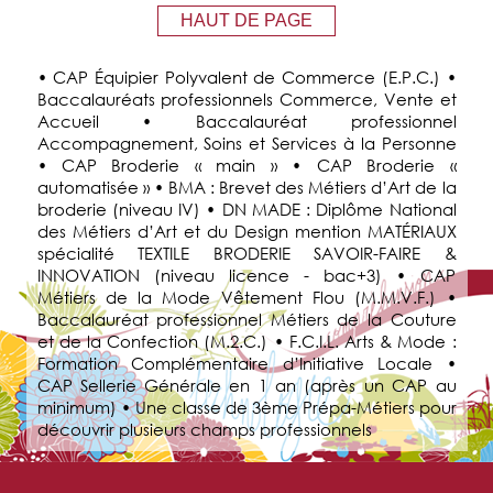
HAUT DE PAGE
• CAP Équipier Polyvalent de Commerce (E.P.C.) •
Baccalauréats professionnels Commerce, Vente et
Accueil • Baccalauréat professionnel
Accompagnement, Soins et Services à la Personne
• CAP Broderie « main » • CAP Broderie «
automatisée » • BMA : Brevet des Métiers d’Art de la
broderie (niveau IV) • DN MADE : Diplôme National
des Métiers d’Art et du Design mention MATÉRIAUX
spécialité TEXTILE BRODERIE SAVOIR-FAIRE &
INNOVATION (niveau licence - bac+3) • CAP
Métiers de la Mode Vêtement Flou (M.M.V.F.) •
Baccalauréat professionnel Métiers de la Couture
et de la Confection (M.2.C.) • F.C.I.L. Arts & Mode :
Formation Complémentaire d’Initiative Locale •
CAP Sellerie Générale en 1 an (après un CAP au
minimum) • Une classe de 3ème Prépa-Métiers pour
découvrir plusieurs champs professionnels