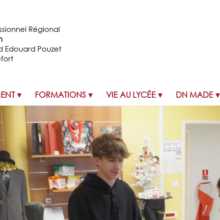
ssionnel Régional
n
d Edouard Pouzet
fort
MENT
FORMATIONS
VIE AU LYCÉE
DN MADE