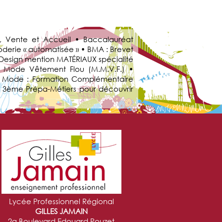
, Vente et Accueil • Baccalauréat
derie « automatisée » • BMA : Brevet
u Design mention MATÉRIAUX spécialité
a Mode Vêtement Flou (M.M.V.F.) •
s & Mode : Formation Complémentaire
e 3ème Prépa-Métiers pour découvrir
Lycée Professionnel Régional
GILLES JAMAIN
2a Boulevard Edouard Pouzet