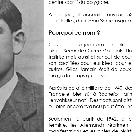
centre sportif du polygone.
A ce jour, il accueille environ 53
industrielles, du niveau 3ème jusqu’à
Pourquoi ce nom ?
C'est une époque noire de notre hi
pleine Seconde Guerre Mondiale. Une
traîtrise mais aussi et surtout de 
sont sacrifiées pour leur idéal, pour 
autres. Gilles Jamain était de ceu
malgré le temps qui passe.
Après la défaite militaire de 1940, d
France et bien sûr à Rochefort, afi
l'envahisseur nazi. Des tracts sont d
ou bien encore "Vaincu peut-être ! So
Seulement, à partir de 1942, le t
termine, les Allemands répriment
manifestations et les actes de rési