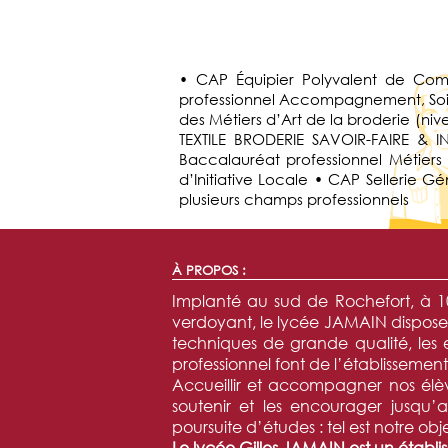
• CAP Équipier Polyvalent de Com
professionnel Accompagnement, Soins
des Métiers d’Art de la broderie (ni
TEXTILE BRODERIE SAVOIR-FAIRE & 
Baccalauréat professionnel Métiers
d’Initiative Locale • CAP Sellerie
plusieurs champs professionnels
À PROPOS :
Implanté au sud de Rochefort, à 10
verdoyant, le lycée JAMAIN dispose 
techniques de grande qualité, les
professionnel font de l’établissemen
Accueillir et accompagner nos élèv
soutenir et les encourager jusqu’
poursuite d’études : tel est notre obje
Le lycée Gilles JAMAIN est un établis