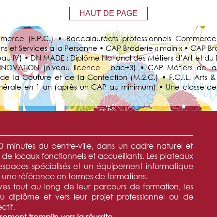
HAUT DE PAGE
merce (E.P.C.) • Baccalauréats professionnels Commerce
 et Services à la Personne • CAP Broderie « main » • CAP Bro
veau IV) • DN MADE : Diplôme National des Métiers d’Art et d
INNOVATION (niveau licence - bac+3) • CAP Métiers de l
 de la Couture et de la Confection (M.2.C.) • F.C.I.L. Art
 Générale en 1 an (après un CAP au minimum) • Une classe d
 minutes du centre-ville, dans un cadre naturel et
de locaux fonctionnels et accueillants. Les plateaux
 espaces spécialisés et un équipement informatique
t une référence en termes de formations.
es tout au long de leur parcours de formation, les
au diplôme et vers leur projet professionnel ou de
ctif.
sement tremplin vers la réussite.