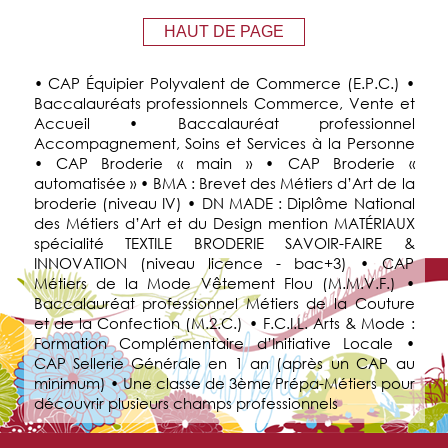
HAUT DE PAGE
• CAP Équipier Polyvalent de Commerce (E.P.C.) •
Baccalauréats professionnels Commerce, Vente et
Accueil • Baccalauréat professionnel
Accompagnement, Soins et Services à la Personne
• CAP Broderie « main » • CAP Broderie «
automatisée » • BMA : Brevet des Métiers d’Art de la
broderie (niveau IV) • DN MADE : Diplôme National
des Métiers d’Art et du Design mention MATÉRIAUX
spécialité TEXTILE BRODERIE SAVOIR-FAIRE &
INNOVATION (niveau licence - bac+3) • CAP
Métiers de la Mode Vêtement Flou (M.M.V.F.) •
Baccalauréat professionnel Métiers de la Couture
et de la Confection (M.2.C.) • F.C.I.L. Arts & Mode :
Formation Complémentaire d’Initiative Locale •
CAP Sellerie Générale en 1 an (après un CAP au
minimum) • Une classe de 3ème Prépa-Métiers pour
découvrir plusieurs champs professionnels