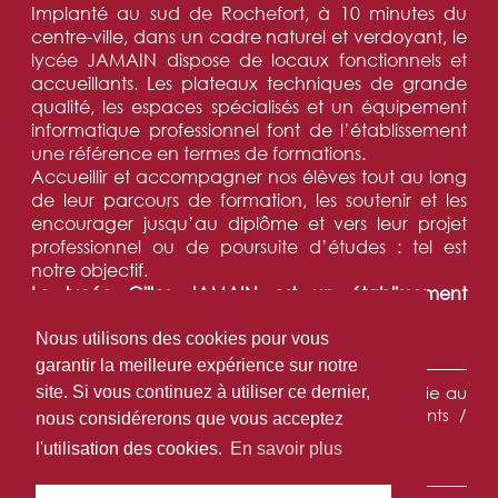
Implanté au sud de Rochefort, à 10 minutes du
centre-ville, dans un cadre naturel et verdoyant, le
lycée JAMAIN dispose de locaux fonctionnels et
accueillants. Les plateaux techniques de grande
qualité, les espaces spécialisés et un équipement
informatique professionnel font de l’établissement
une référence en termes de formations.
Accueillir et accompagner nos élèves tout au long
de leur parcours de formation, les soutenir et les
encourager jusqu’au diplôme et vers leur projet
professionnel ou de poursuite d’études : tel est
notre objectif.
Le lycée Gilles JAMAIN est un établissement
tremplin vers la réussite.
Nous utilisons des cookies pour vous
NAVIGATION :
garantir la meilleure expérience sur notre
Accueil
•
L'établissement
•
Les formations
•
La vie au
site. Si vous continuez à utiliser ce dernier,
Lycée
•
DN MADE
•
Partenariats
•
Les parents /
nous considérerons que vous acceptez
élèves
•
Contact
l'utilisation des cookies.
En savoir plus
INFORMATIONS LÉGALES :