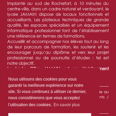
Implanté au sud de Rochefort, à 10 minutes du
centre-ville, dans un cadre naturel et verdoyant, le
lycée JAMAIN dispose de locaux fonctionnels et
accueillants. Les plateaux techniques de grande
qualité, les espaces spécialisés et un équipement
informatique professionnel font de l’établissement
une référence en termes de formations.
Accueillir et accompagner nos élèves tout au long
de leur parcours de formation, les soutenir et les
encourager jusqu’au diplôme et vers leur projet
professionnel ou de poursuite d’études : tel est
notre objectif.
Le lycée Gilles JAMAIN est un établissement
tremplin vers la réussite.
Nous utilisons des cookies pour vous
NAVIGATION :
garantir la meilleure expérience sur notre
Accueil
•
L'établissement
•
Les formations
•
La vie au
site. Si vous continuez à utiliser ce dernier,
Lycée
•
DN MADE
•
Partenariats
•
Les parents /
nous considérerons que vous acceptez
élèves
•
Contact
l'utilisation des cookies.
En savoir plus
INFORMATIONS LÉGALES :