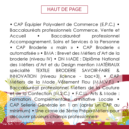
HAUT DE PAGE
• CAP Équipier Polyvalent de Commerce (E.P.C.) •
Baccalauréats professionnels Commerce, Vente et
Accueil • Baccalauréat professionnel
Accompagnement, Soins et Services à la Personne
• CAP Broderie « main » • CAP Broderie «
automatisée » • BMA : Brevet des Métiers d’Art de la
broderie (niveau IV) • DN MADE : Diplôme National
des Métiers d’Art et du Design mention MATÉRIAUX
spécialité TEXTILE BRODERIE SAVOIR-FAIRE &
INNOVATION (niveau licence - bac+3) • CAP
Métiers de la Mode Vêtement Flou (M.M.V.F.) •
Baccalauréat professionnel Métiers de la Couture
et de la Confection (M.2.C.) • F.C.I.L. Arts & Mode :
Formation Complémentaire d’Initiative Locale •
CAP Sellerie Générale en 1 an (après un CAP au
minimum) • Une classe de 3ème Prépa-Métiers pour
découvrir plusieurs champs professionnels