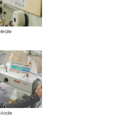
nérale
P Mode