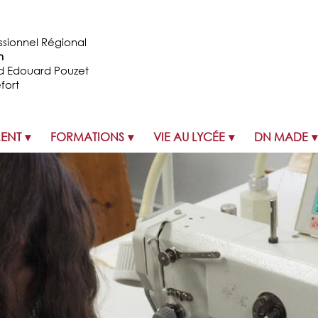
ssionnel Régional
n
d Edouard Pouzet
fort
MENT
FORMATIONS
VIE AU LYCÉE
DN MADE