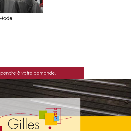
P Mode
r répondre à votre demande.