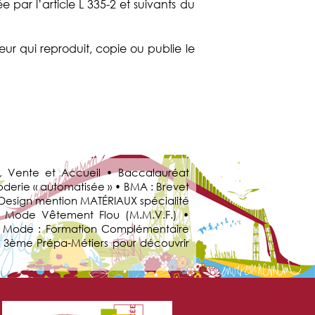
e par l’article L 335-2 et suivants du
teur qui reproduit, copie ou publie le
, Vente et Accueil • Baccalauréat
derie « automatisée » • BMA : Brevet
u Design mention MATÉRIAUX spécialité
a Mode Vêtement Flou (M.M.V.F.) •
s & Mode : Formation Complémentaire
e 3ème Prépa-Métiers pour découvrir