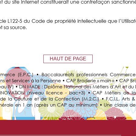
nt du site Internet constituerait une contrefaçon sanctionné
le L122-5 du Code de propriété intellectuelle que l’Utilisa
t sa source.
HAUT DE PAGE
merce (E.P.C.) • Baccalauréats professionnels Commerce
 et Services à la Personne • CAP Broderie « main » • CAP Bro
veau IV) • DN MADE : Diplôme National des Métiers d’Art et d
INNOVATION (niveau licence - bac+3) • CAP Métiers de l
 de la Couture et de la Confection (M.2.C.) • F.C.I.L. Art
 Générale en 1 an (après un CAP au minimum) • Une classe d