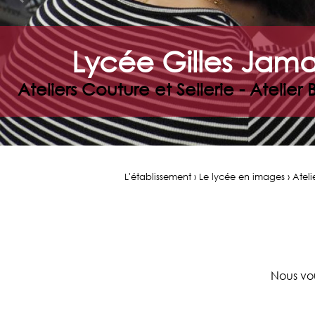
Lycée Gilles Jama
Ateliers Couture et Sellerie - Atelie
L'établissement › Le lycée en images › Atelie
Nous vou