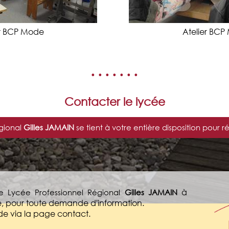
er BCP Mode
Atelier BC
• • • • • • •
Contacter le lycée
gional
Gilles JAMAIN
se tient à votre entière disposition pou
à
e Lycée Professionnel Régional
Gilles JAMAIN
, pour toute demande d'information.
e via la page contact.